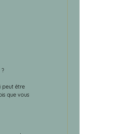
 ?
peut être 
ois que vous 