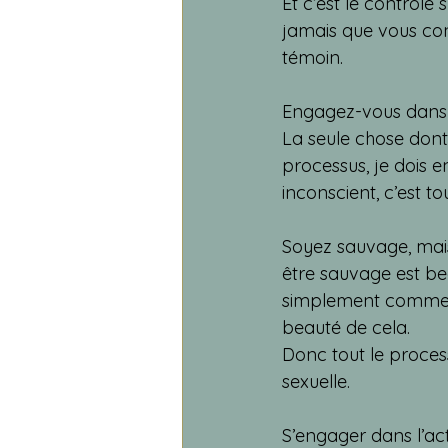
Et c’est le contrôle
jamais que vous con
témoin.
Engagez-vous dans l’
La seule chose dont 
processus, je dois en
inconscient, c’est tou
Soyez sauvage, mais 
être sauvage est bea
simplement comme un
beauté de cela.
Donc tout le process
sexuelle.
S’engager dans l’act