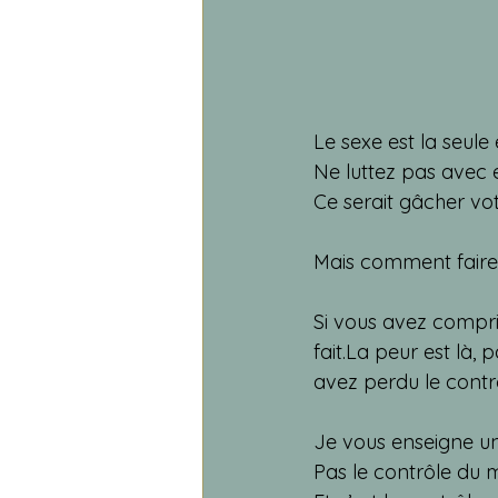
Le sexe est la seule
Ne
 luttez pas avec e
Ce serait gâcher vo
Mais comment faire
Si vous avez compris
fait.La
 peur est là,
avez perdu le contro
Je vous enseigne un 
Pas le contrôle du 