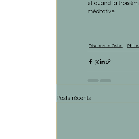
et quand la troisièm
méditative.
Discours d'Osho
Philo
Posts récents