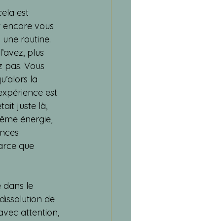
cela est 
t encore vous 
 une routine. 
l’avez, plus 
ez pas. Vous 
’alors la 
expérience est 
it juste là, 
ême énergie, 
ences 
arce que 
 dans le 
dissolution de 
 avec attention, 