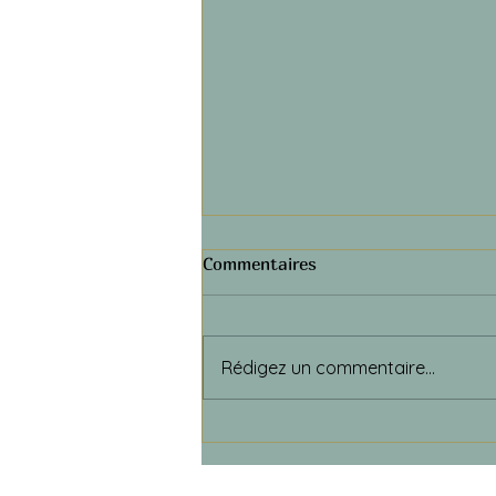
Commentaires
Rédigez un commentaire...
Qu'est ce que l'amour ?
(discours d'Osho)