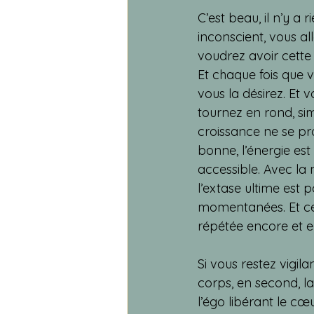
C’est beau, il n’y a 
inconscient, vous al
voudrez avoir cette 
Et chaque fois que vo
vous la désirez. Et 
tournez en rond, si
croissance ne se prod
bonne, l’énergie est 
accessible. Avec la m
l’extase ultime est 
momentanées. Et ce
répétée encore et
Si vous restez vigil
corps, en second, la 
l’égo libérant le c