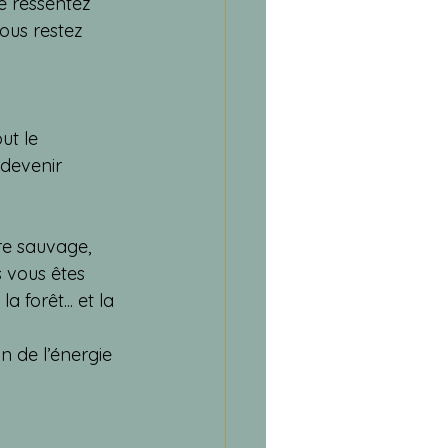
ne ressentez 
ous restez 
ut le 
 devenir 
re sauvage, 
 vous êtes 
orêt... et la 
 de l’énergie 