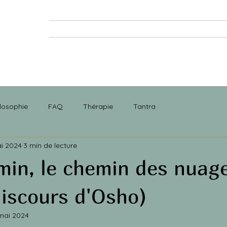
SÉANCE
STAGE
RETRAITE
ATELIE
losophie
FAQ
Thérapie
Tantra
ai 2024
3 min de lecture
in, le chemin des nuag
discours d'Osho)
mai 2024