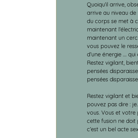
Quoiqu’il arrive, obs
arrive au niveau de v
du corps se met à ci
maintenant l’électr
maintenant un cercle i
vous pouvez le resse
d’une énergie .... qui 
Restez vigilant, bien
pensées disparaisse
pensées disparaisse
Restez vigilant et bi
pouvez pas dire : je
vous. Vous et votre 
cette fusion ne doit
c’est un bel acte se