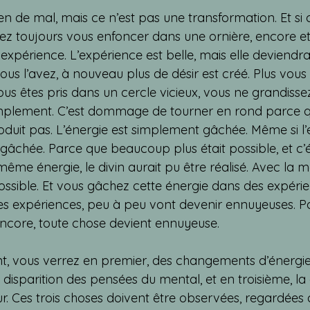
rien de mal, mais ce n’est pas une transformation. Et si 
lez toujours vous enfoncer dans une ornière, encore e
expérience. L’expérience est belle, mais elle deviendra
us l’avez, à nouveau plus de désir est créé. Plus vous 
vous êtes pris dans un cercle vicieux, vous ne grandiss
mplement. C’est dommage de tourner en rond parce qu
uit pas. L’énergie est simplement gâchée. Même si l’
gâchée. Parce que beaucoup plus était possible, et c’éta
ême énergie, le divin aurait pu être réalisé. Avec la m
possible. Et vous gâchez cette énergie dans des expéri
s expériences, peu à peu vont devenir ennuyeuses. P
 encore, toute chose devient ennuyeuse.
ant, vous verrez en premier, des changements d’énergie
disparition des pensées du mental, et en troisième, la 
œur. Ces trois choses doivent être observées, regardées