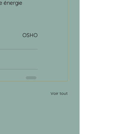
e énergie 
OSHO
Voir tout