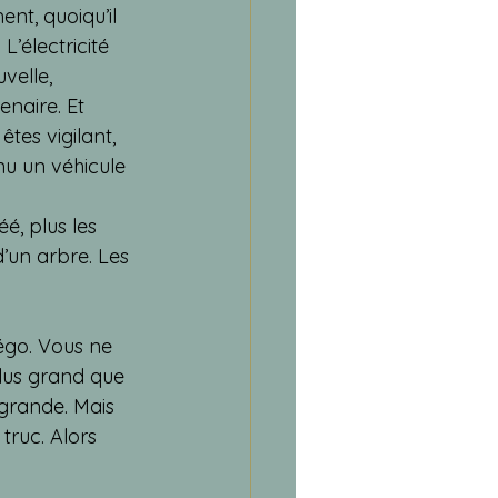
nt, quoiqu’il 
électricité 
velle, 
enaire. Et 
̂tes vigilant, 
u un véhicule 
́, plus les 
’un arbre. Les 
égo. Vous ne 
plus grand que 
 grande. Mais 
truc. Alors 