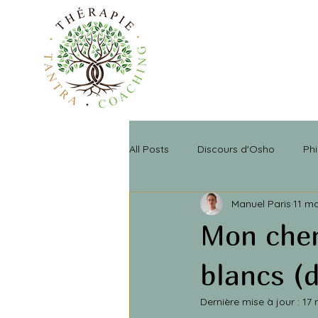
All Posts
Discours d'Osho
Phi
Manuel Paris
11 m
Mon chem
blancs (
Dernière mise à jour :
17 