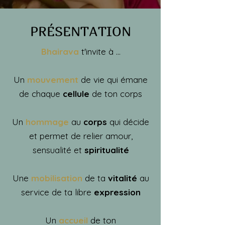
PRÉSENTATION
Bhairava
t'invite à ...
Un
mouvement
de vie qui émane
de chaque
cellule
de ton corps
Un
hommage
au
corps
qui décide
et permet de relier amour,
sensualité et
spiritualité
Une
mobilisation
de ta
vitalité
au
service de ta libre
expression
Un
accueil
de ton