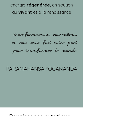
énergie
régénérée
, en soutien
au
vivant
et à la renaissance
Transformez-vous vous-mêmes
et vous avez fait votre part
pour
transformer le monde.
PARAMAHANSA YOGANANDA