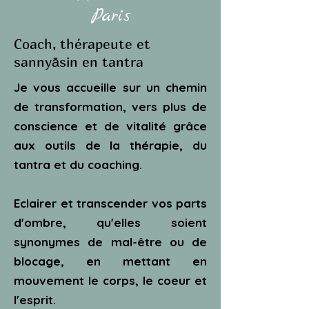
Paris
Coach, thérapeute et
sannyāsin en tantra
Je vous accueille sur un chemin
de transformation, vers plus de
conscience et de vitalité grâce
aux outils de la thérapie, du
tantra et du coaching.
Eclairer et transcender vos parts
d'ombre, qu'elles soient
synonymes de mal-être ou de
blocage, en mettant en
mouvement le corps, le coeur et
l'esprit.